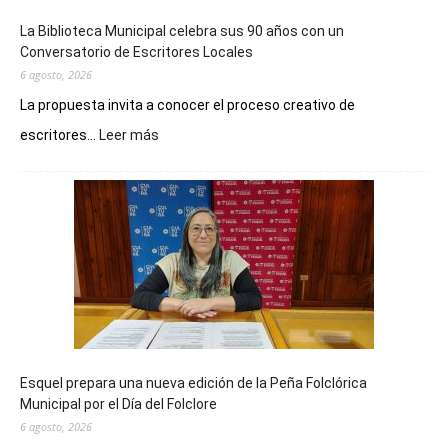
La Biblioteca Municipal celebra sus 90 años con un
Conversatorio de Escritores Locales
6 agosto, 2026
La propuesta invita a conocer el proceso creativo de
:
escritores...
Leer más
La
Biblioteca
Municipal
celebra
sus
90
años
con
un
Conversatorio
de
Esquel prepara una nueva edición de la Peña Folclórica
Escritores
Municipal por el Día del Folclore
Locales
6 agosto, 2026