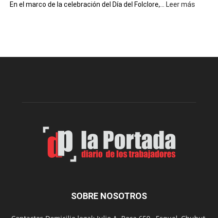
:
En el marco de la celebración del Día del Folclore,...
Leer más
Esquel
prepar
una
nueva
edición
de
la
Peña
Folclór
Municip
por
el
Día
del
Folclor
SOBRE NOSOTROS