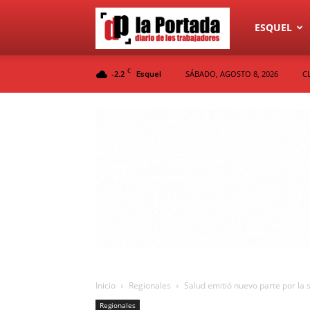
Diario
ESQUEL
C
-2.2
SÁBADO, AGOSTO 8, 2026
C
Esquel
La
Portada
Inicio
Regionales
Salud emitió nuevo parte por la 
Regionales