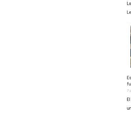
Lo
L
Es
fu
7 
El
un