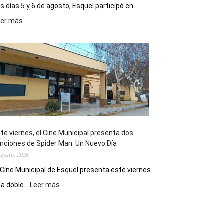
s días 5 y 6 de agosto, Esquel participó en...
:
eer más
Esquel
mostró
su
potencial
como
destino
de
reuniones
y
eventos
te viernes, el Cine Municipal presenta dos
deportivos
nciones de Spider Man: Un Nuevo Día
agosto, 2026
 Cine Municipal de Esquel presenta este viernes
:
a doble...
Leer más
Este
viernes,
el