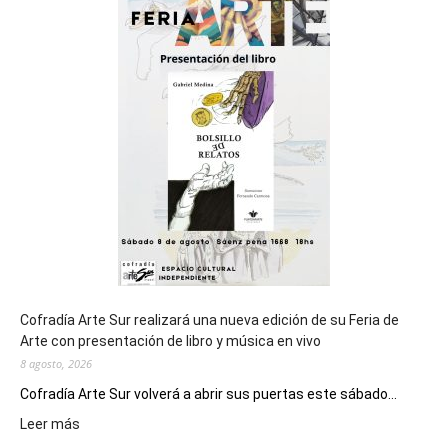
sede
del
cierre
general
de
los
Juegos
Epade
2027
Cofradía Arte Sur realizará una nueva edición de su Feria de
Arte con presentación de libro y música en vivo
8 agosto, 2026
Cofradía Arte Sur volverá a abrir sus puertas este sábado...
:
Leer más
Cofradía