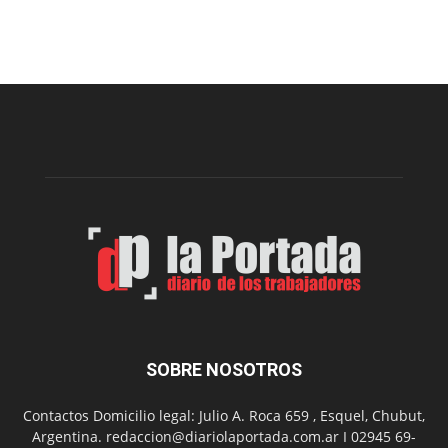
Arte
Sur
realizará
una
nueva
edición
de
su
Feria
de
Arte
con
presentación
de
libro
y
música
SOBRE NOSOTROS
en
vivo
Contactos Domicilio legal: Julio A. Roca 659 , Esquel, Chubut,
Argentina. redaccion@diariolaportada.com.ar I 02945 69-