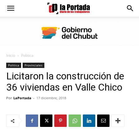
Diario
La
Inicio
Politica
Portada
Politica
Provinciales
Licitaron la construcción de
36 viviendas en Valle Chico
Por
LaPortada
-
17 diciembre, 2018