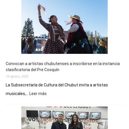
Convocan a artistas chubutenses a inscribirse en la instancia
clasificatoria del Pre Cosquín
10 agosto, 2026
La Subsecretaría de Cultura del Chubut invita a artistas
:
musicales,...
Leer más
Convocan
a
artistas
chubutenses
a