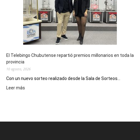
inscribirse
en
la
instancia
clasificatoria
del
Pre
Cosquín
El Telebingo Chubutense repartió premios millonarios en toda la
provincia
10 agosto, 2026
Con un nuevo sorteo realizado desde la Sala de Sorteos...
:
Leer más
El
Telebingo
Chubutense
repartió
premios
millonarios
en