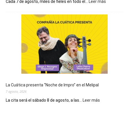
:
Cada 7 de agosto, miles de fieles en todo el...
Leer más
Hoy
se
conmemora
el
Día
de
San
Cayetano,
patrono
del
pan
y
del
La Cuática presenta “Noche de Impro” en el Melipal
trabajo
7 agosto, 2026
:
La cita será el sábado 8 de agosto, a las...
Leer más
La
Cuática
presenta
“Noche