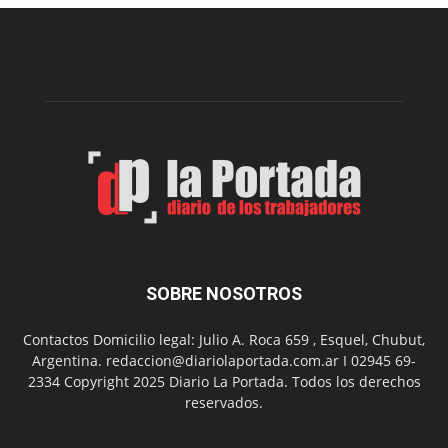
de
Impro”
en
el
Melipal
SOBRE NOSOTROS
Contactos Domicilio legal: Julio A. Roca 659 , Esquel, Chubut,
Argentina. redaccion@diariolaportada.com.ar I 02945 69-
2334 Copyright 2025 Diario La Portada. Todos los derechos
reservados.