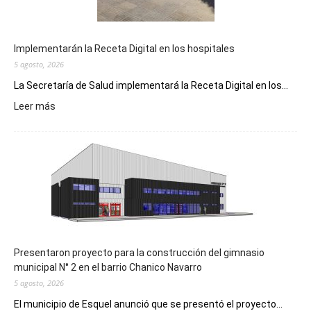
Implementarán la Receta Digital en los hospitales
5 agosto, 2026
La Secretaría de Salud implementará la Receta Digital en los...
:
Leer más
Implementarán
la
Receta
Digital
en
los
hospitales
Presentaron proyecto para la construcción del gimnasio
municipal N° 2 en el barrio Chanico Navarro
5 agosto, 2026
El municipio de Esquel anunció que se presentó el proyecto...