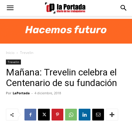
Diario
La
Inicio
Trevelin
Portada
Trevelin
Mañana: Trevelin celebra el
Centenario de su fundación
Por
LaPortada
-
4 diciembre, 2018