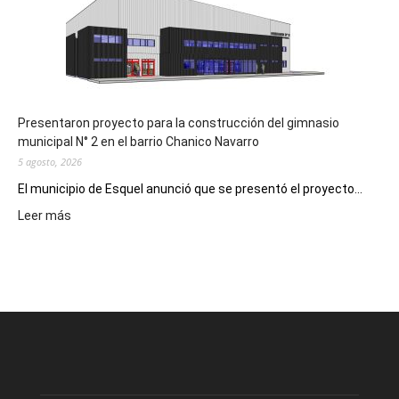
Digital
en
los
hospitales
Presentaron proyecto para la construcción del gimnasio
municipal N° 2 en el barrio Chanico Navarro
5 agosto, 2026
El municipio de Esquel anunció que se presentó el proyecto...
:
Leer más
Presentaron
proyecto
para
la
construcción
del
gimnasio
municipal
N°