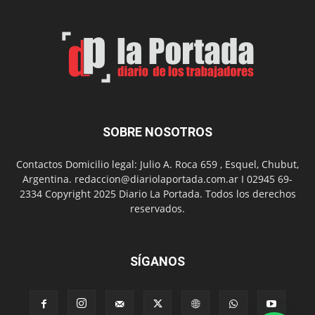
2
en
el
barrio
Chanico
Navarro
SOBRE NOSOTROS
Contactos Domicilio legal: Julio A. Roca 659 , Esquel, Chubut,
Argentina. redaccion@diariolaportada.com.ar I 02945 69-
2334 Copyright 2025 Diario La Portada. Todos los derechos
reservados.
SÍGANOS