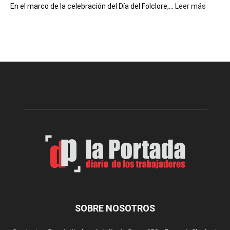
:
En el marco de la celebración del Día del Folclore,...
Leer más
Esquel
prepar
una
nueva
edición
de
la
Peña
Folclór
Municip
por
el
Día
del
Folclor
SOBRE NOSOTROS