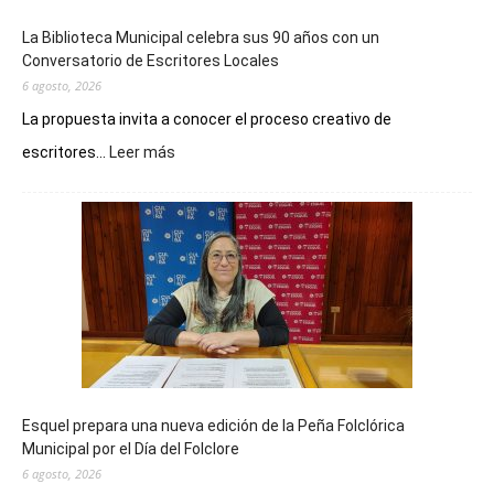
La Biblioteca Municipal celebra sus 90 años con un
Conversatorio de Escritores Locales
6 agosto, 2026
La propuesta invita a conocer el proceso creativo de
:
escritores...
Leer más
La
Biblioteca
Municipal
celebra
sus
90
años
con
un
Conversatorio
de
Esquel prepara una nueva edición de la Peña Folclórica
Escritores
Municipal por el Día del Folclore
Locales
6 agosto, 2026