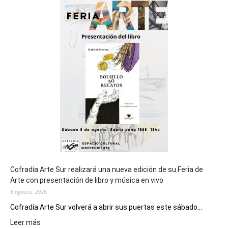
sede
del
cierre
general
de
los
Juegos
Epade
2027
Cofradía Arte Sur realizará una nueva edición de su Feria de
Arte con presentación de libro y música en vivo
8 agosto, 2026
Cofradía Arte Sur volverá a abrir sus puertas este sábado...
:
Leer más