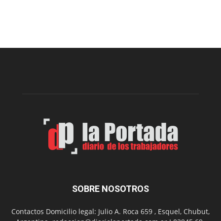
Cofradía
Arte
Sur
realizará
una
nueva
edición
de
su
Feria
de
Arte
con
presentación
de
libro
y
música
SOBRE NOSOTROS
en
vivo
Contactos Domicilio legal: Julio A. Roca 659 , Esquel, Chubut,