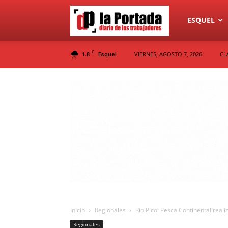
Diario
ESQUEL
C
1.8
VIERNES, AGOSTO 7, 2026
CL
Esquel
La
Portada
Inicio
Regionales
Río Pico: Pesca Continental real
Regionales