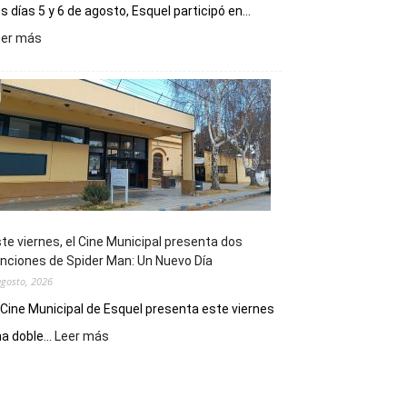
s días 5 y 6 de agosto, Esquel participó en...
:
eer más
Esquel
mostró
su
potencial
como
destino
de
reuniones
y
eventos
te viernes, el Cine Municipal presenta dos
deportivos
nciones de Spider Man: Un Nuevo Día
agosto, 2026
 Cine Municipal de Esquel presenta este viernes
:
a doble...
Leer más
Este
viernes,
el