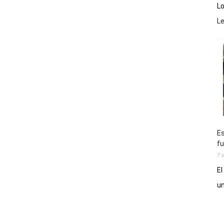
Lo
L
Es
fu
7 
El
un