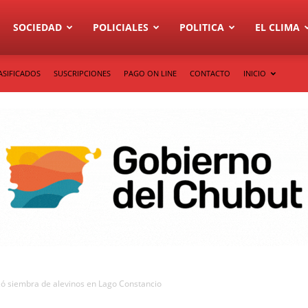
SOCIEDAD
POLICIALES
POLITICA
EL CLIMA
ASIFICADOS
SUSCRIPCIONES
PAGO ON LINE
CONTACTO
INICIO
izó siembra de alevinos en Lago Constancio