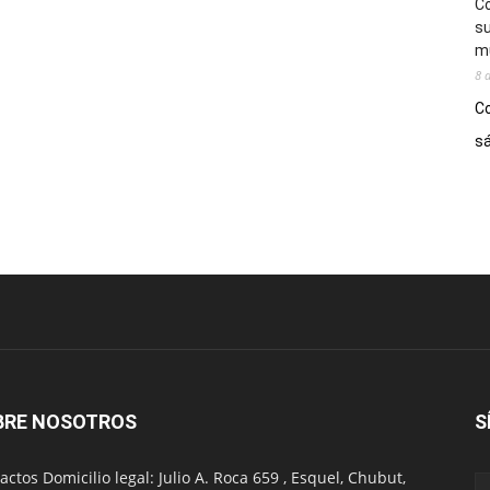
Co
su
mú
8 
Co
sá
BRE NOSOTROS
S
actos Domicilio legal: Julio A. Roca 659 , Esquel, Chubut,