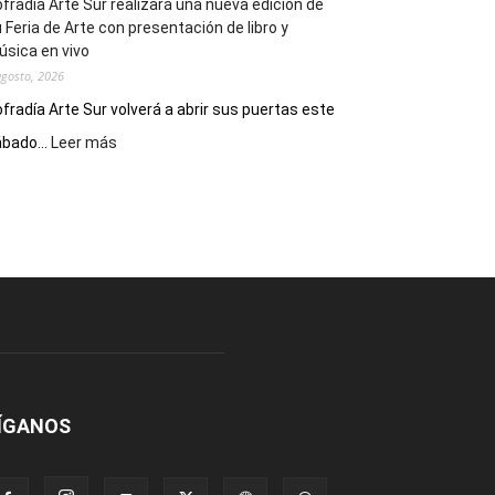
fradía Arte Sur realizará una nueva edición de
 Feria de Arte con presentación de libro y
sica en vivo
agosto, 2026
fradía Arte Sur volverá a abrir sus puertas este
:
bado...
Leer más
Cofradía
Arte
Sur
realizará
una
nueva
edición
de
su
Feria
de
Arte
ÍGANOS
con
presentación
de