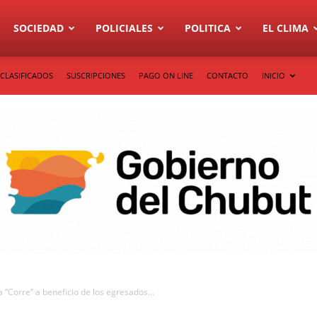
SOCIEDAD
POLICIALES
POLITICA
EL CLIMA
CLASIFICADOS
SUSCRIPCIONES
PAGO ON LINE
CONTACTO
INICIO
 “Corre” a beneficio de los egresados...