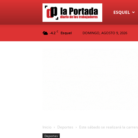
Diario
ESQUEL
C
-4.2
DOMINGO, AGOSTO 9, 2026
Esquel
La
Portada
Inicio
Deportes
Este sábado se realizará la carrera
Deportes