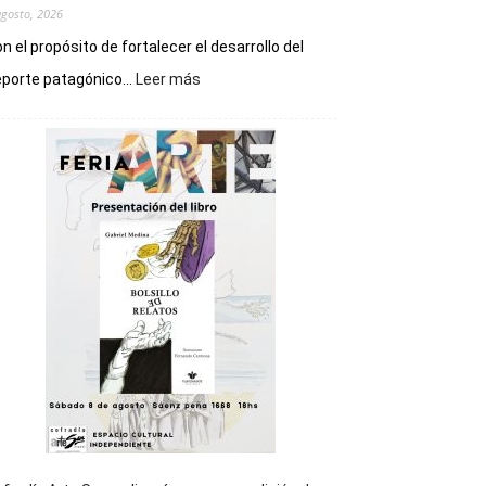
agosto, 2026
n el propósito de fortalecer el desarrollo del
:
porte patagónico...
Leer más
Chubut
será
sede
del
cierre
general
de
los
Juegos
Epade
2027