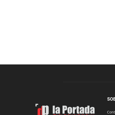
SO
Cont