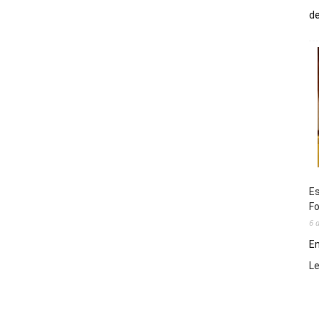
de
Es
Fo
6 
En
L