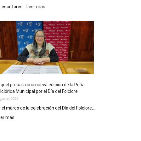
:
 escritores...
Leer más
La
Biblioteca
Municipal
celebra
sus
90
años
con
un
Conversatorio
de
quel prepara una nueva edición de la Peña
Escritores
lclórica Municipal por el Día del Folclore
Locales
agosto, 2026
 el marco de la celebración del Día del Folclore,...
:
eer más
Esquel
prepara
una