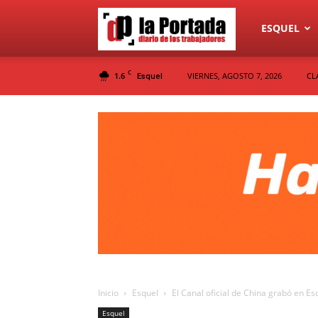
Diario
ESQUEL
C
1.6
VIERNES, AGOSTO 7, 2026
CL
Esquel
La
Portada
Inicio
Esquel
El Canal oficial de China grabó en Es
Esquel