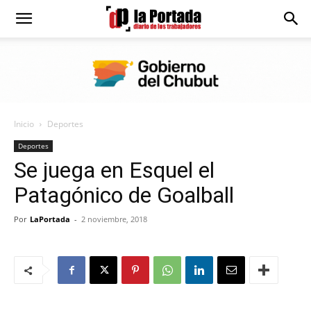
Diario
La
Inicio
Deportes
Portada
Deportes
Se juega en Esquel el
Patagónico de Goalball
Por
LaPortada
-
2 noviembre, 2018