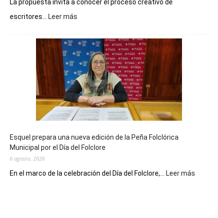
La propuesta invita a conocer el proceso creativo de
:
escritores...
Leer más
La
Biblioteca
Municipal
celebra
sus
90
años
con
un
Conversatorio
de
Esquel prepara una nueva edición de la Peña Folclórica
Escritores
Municipal por el Día del Folclore
Locales
6 agosto, 2026
:
En el marco de la celebración del Día del Folclore,...
Leer más
Esquel
prepar
una
nueva