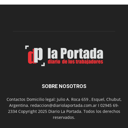
edición
de
la
Peña
Folclór
Municip
por
el
Día
del
Folclor
SOBRE NOSOTROS
Contactos Domicilio legal: Julio A. Roca 659 , Esquel, Chubut,
Argentina. redaccion@diariolaportada.com.ar I 02945 69-
2334 Copyright 2025 Diario La Portada. Todos los derechos
reservados.