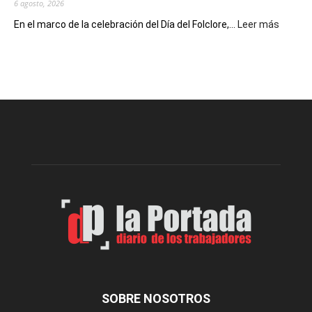
6 agosto, 2026
:
En el marco de la celebración del Día del Folclore,...
Leer más
Esquel
prepar
una
nueva
edición
de
la
Peña
Folclór
Municip
por
el
Día
del
Folclor
SOBRE NOSOTROS