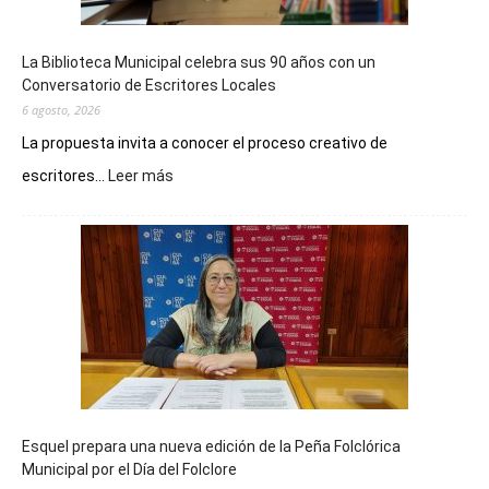
La Biblioteca Municipal celebra sus 90 años con un
Conversatorio de Escritores Locales
6 agosto, 2026
La propuesta invita a conocer el proceso creativo de
:
escritores...
Leer más
La
Biblioteca
Municipal
celebra
sus
90
años
con
un
Conversatorio
de
Esquel prepara una nueva edición de la Peña Folclórica
Escritores
Municipal por el Día del Folclore
Locales