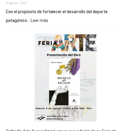
8 agosto, 2026
Con el propósito de fortalecer el desarrollo del deporte
:
patagónico...
Leer más
Chubut
será
sede
del
cierre
general
de
los
Juegos
Epade
2027