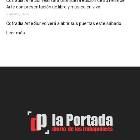
Cofradía Arte Sur realizará una nueva edición de su Feria de
Arte con presentación de libro y música en vivo
8 agosto, 2026
Cofradía Arte Sur volverá a abrir sus puertas este sábado...
:
Leer más
Cofradía
Arte
Sur
realizará
una
nueva
edición
de
su
Feria
de
Arte
con
presentación
de
libro