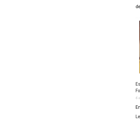
de
Es
Fo
6 
En
L