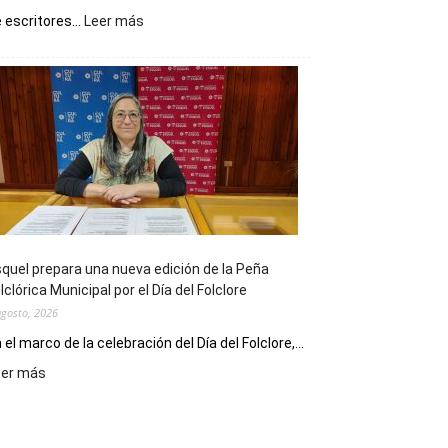
:
 escritores...
Leer más
La
Biblioteca
Municipal
celebra
sus
90
años
con
un
Conversatorio
de
quel prepara una nueva edición de la Peña
Escritores
lclórica Municipal por el Día del Folclore
Locales
agosto, 2026
 el marco de la celebración del Día del Folclore,...
:
eer más
Esquel
prepara
una