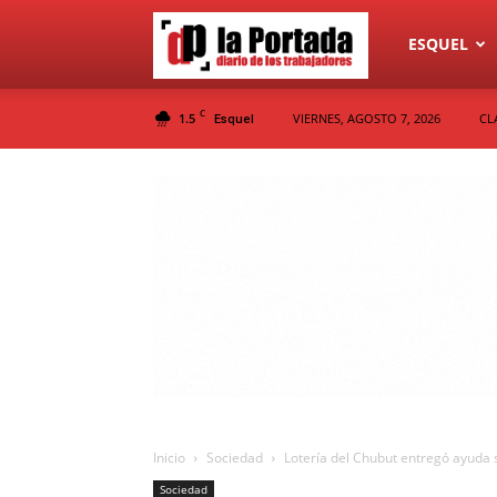
Diario
ESQUEL
C
1.5
VIERNES, AGOSTO 7, 2026
CL
Esquel
La
Portada
Inicio
Sociedad
Lotería del Chubut entregó ayuda 
Sociedad