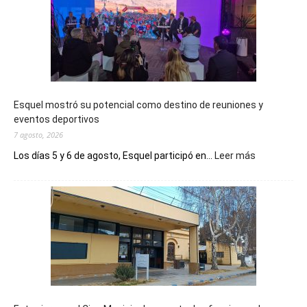
Esquel mostró su potencial como destino de reuniones y
eventos deportivos
7 agosto, 2026
:
Los días 5 y 6 de agosto, Esquel participó en...
Leer más
Esquel
mostró
su
potencial
como
destino
de
reuniones
y
eventos