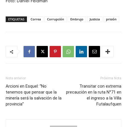
Foto: Daniel Feldman
ETIQUETAS
Correa
Corrupción
Embrujo
Justicia
prisión
Nota anterior
Próxima Nota
Arcioni en Esquel: “No
Transitar con extrema
tenemos que pensar que la
precaución en la ruta N°71 en
minería será la salvación de la
el ingreso a la Villa
provincia”
Futalaufquen