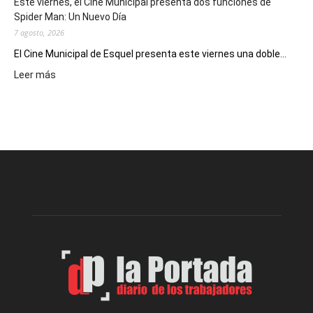
Este viernes, el Cine Municipal presenta dos funciones de
deportivos
Spider Man: Un Nuevo Día
7 agosto, 2026
El Cine Municipal de Esquel presenta este viernes una doble...
:
Leer más
Este
viernes,
el
Cine
Municipal
presenta
dos
funciones
de
Spider
Man:
Un
Nuevo
Día