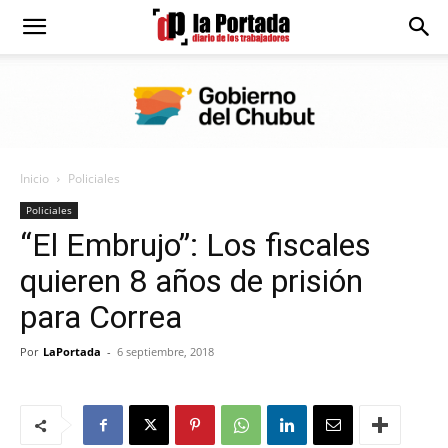
Diario
La
Inicio
Policiales
Portada
Policiales
“El Embrujo”: Los fiscales
quieren 8 años de prisión
para Correa
Por
LaPortada
-
6 septiembre, 2018