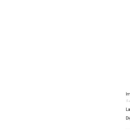
Im
5 
La
Di