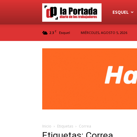
Diario
ESQUEL
C
2.3
MIÉRCOLES, AGOSTO 5, 2026
Esquel
La
Portada
Inicio
Etiquetas
Correa
Etiquetas: Correa