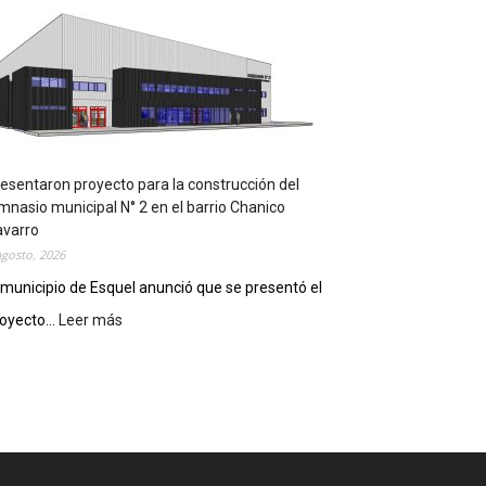
m
p
l
e
m
e
n
t
a
esentaron proyecto para la construcción del
r
mnasio municipal N° 2 en el barrio Chanico
á
avarro
n
agosto, 2026
l
 municipio de Esquel anunció que se presentó el
a
oyecto...
Leer más
:
R
P
e
r
c
e
e
s
t
e
a
n
D
t
i