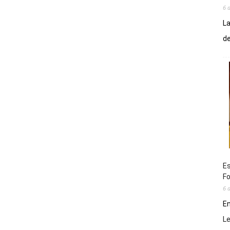
6 
La
de
Es
Fo
6 
En
L