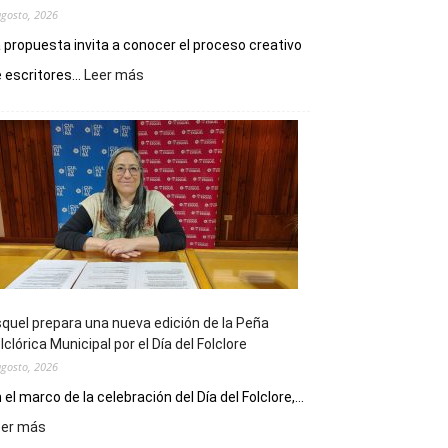
agosto, 2026
 propuesta invita a conocer el proceso creativo
:
 escritores...
Leer más
La
Biblioteca
Municipal
celebra
sus
90
años
con
un
Conversatorio
de
quel prepara una nueva edición de la Peña
Escritores
lclórica Municipal por el Día del Folclore
Locales
agosto, 2026
 el marco de la celebración del Día del Folclore,...
:
eer más
Esquel