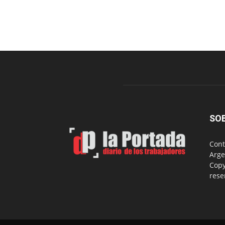
SO
Cont
Arge
Copy
rese