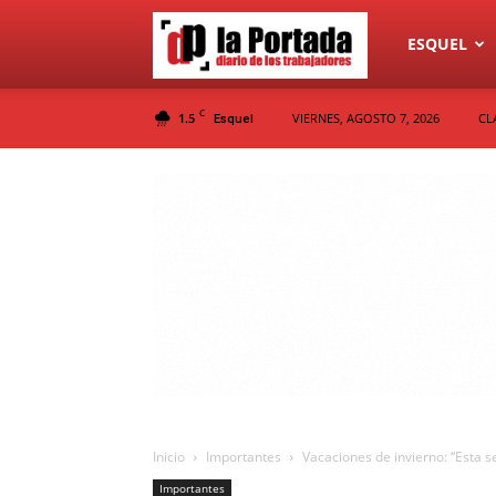
Diario
ESQUEL
C
1.5
VIERNES, AGOSTO 7, 2026
CL
Esquel
La
Portada
Inicio
Importantes
Vacaciones de invierno: “Esta 
Importantes