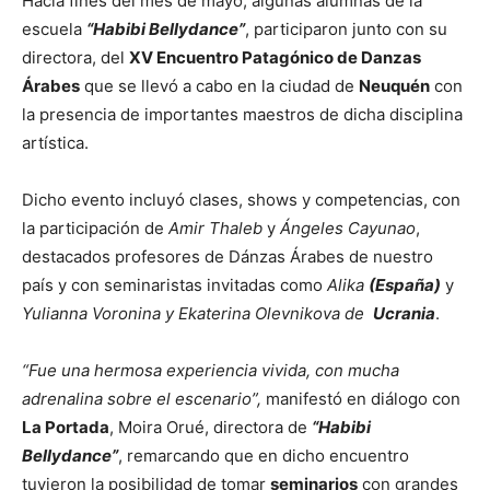
Hacia fines del mes de mayo, algunas alumnas de la
escuela
“Habibi Bellydance”
, participaron junto con su
directora, del
XV Encuentro Patagónico de Danzas
Árabes
que se llevó a cabo en la ciudad de
Neuquén
con
la presencia de importantes maestros de dicha disciplina
artística.
Dicho evento incluyó clases, shows y competencias, con
la participación de
Amir Thaleb
y
Ángeles Cayunao
,
destacados profesores de Dánzas Árabes de nuestro
país y con seminaristas invitadas como
Alika
(España)
y
Yulianna Voronina y Ekaterina Olevnikova de
Ucrania
.
“Fue una hermosa experiencia vivida, con mucha
adrenalina sobre el escenario”,
manifestó en diálogo con
La Portada
, Moira Orué, directora de
“Habibi
Bellydance”
, remarcando que en dicho encuentro
tuvieron la posibilidad de tomar
seminarios
con grandes