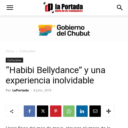
Diario
La
Inicio
Culturales
Portada
Culturales
“Habibi Bellydance” y una
experiencia inolvidable
Por
LaPortada
-
8 julio, 2018