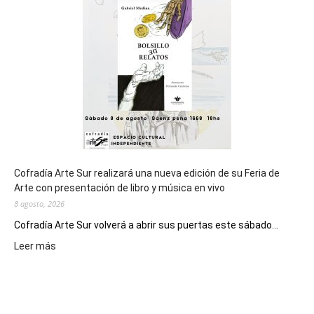
de
los
Juegos
Epade
2027
Cofradía Arte Sur realizará una nueva edición de su Feria de
Arte con presentación de libro y música en vivo
8 agosto, 2026
Cofradía Arte Sur volverá a abrir sus puertas este sábado...
:
Leer más
Cofradía
Arte
Sur
realizará