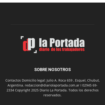
una
nueva
edición
de
su
Feria
de
Arte
con
presentación
de
libro
y
música
SOBRE NOSOTROS
en
vivo
Contactos Domicilio legal: Julio A. Roca 659 , Esquel, Chubut,
Argentina. redaccion@diariolaportada.com.ar I 02945 69-
2334 Copyright 2025 Diario La Portada. Todos los derechos
reservados.