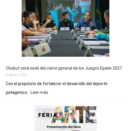
Chubut será sede del cierre general de los Juegos Epade 2027
8 agosto, 2026
Con el propósito de fortalecer el desarrollo del deporte
:
patagónico...
Leer más
Chubut
será
sede
del
cierre
general