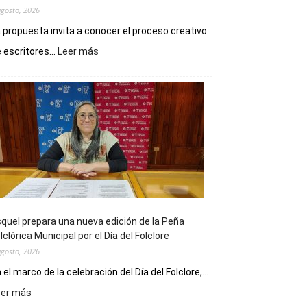
agosto, 2026
 propuesta invita a conocer el proceso creativo
:
 escritores...
Leer más
La
Biblioteca
Municipal
celebra
sus
90
años
con
un
Conversatorio
de
quel prepara una nueva edición de la Peña
Escritores
lclórica Municipal por el Día del Folclore
Locales
agosto, 2026
 el marco de la celebración del Día del Folclore,...
:
eer más
Esquel