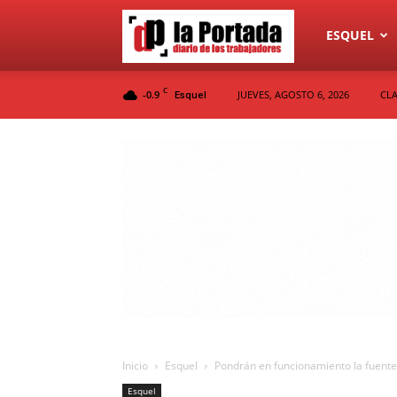
Diario
ESQUEL
C
-0.9
JUEVES, AGOSTO 6, 2026
CLA
Esquel
La
Portada
Inicio
Esquel
Pondrán en funcionamiento la fuente
Esquel