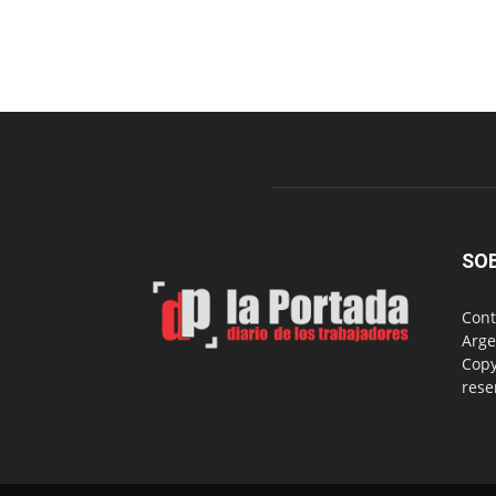
SO
Cont
Arge
Copy
rese