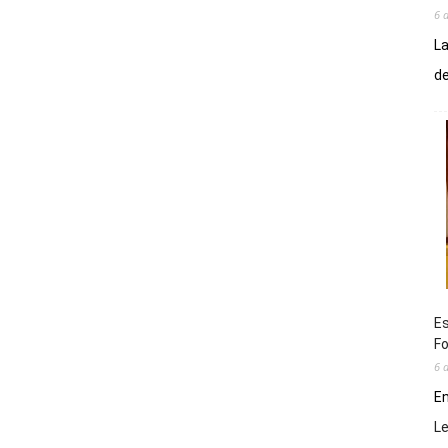
6 
La
de
Es
Fo
6 
En
L