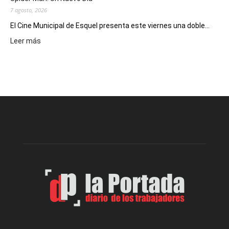
7 agosto, 2026
El Cine Municipal de Esquel presenta este viernes una doble...
:
Leer más
Este
viernes,
el
Cine
Municipal
presenta
dos
funciones
de
Spider
Man:
Un
Nuevo
Día