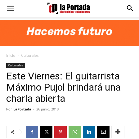
Diario
La
Inicio
Culturales
Portada
Culturales
Este Viernes: El guitarrista
Máximo Pujol brindará una
charla abierta
Por
LaPortada
-
26 junio, 2018