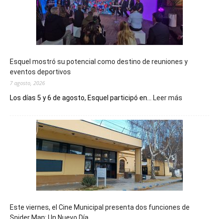
Esquel mostró su potencial como destino de reuniones y
eventos deportivos
7 agosto, 2026
:
Los días 5 y 6 de agosto, Esquel participó en...
Leer más
Esquel
mostró
su
potencial
como
destino
de
reuniones
y
eventos
Este viernes, el Cine Municipal presenta dos funciones de
deportivos
Spider Man: Un Nuevo Día