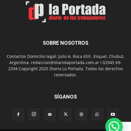
el
Día
del
Folclor
SOBRE NOSOTROS
Contactos Domicilio legal: Julio A. Roca 659 , Esquel, Chubut,
Argentina. redaccion@diariolaportada.com.ar I 02945 69-
2334 Copyright 2025 Diario La Portada. Todos los derechos
reservados.
SÍGANOS