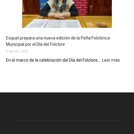
90
años
con
un
Conversatorio
de
Esquel prepara una nueva edición de la Peña Folclórica
Escritores
Municipal por el Día del Folclore
Locales
6 agosto, 2026
:
En el marco de la celebración del Día del Folclore,...
Leer más
Esquel
prepar
una
nueva
edición
de
la
Peña
Folclór
Municip
por