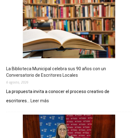
La Biblioteca Municipal celebra sus 90 años con un
Conversatorio de Escritores Locales
6 agosto, 2026
La propuesta invita a conocer el proceso creativo de
:
escritores...
Leer más
La
Biblioteca
Municipal
celebra
sus