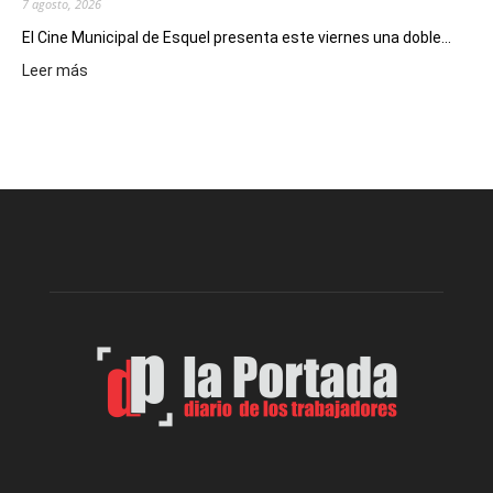
7 agosto, 2026
El Cine Municipal de Esquel presenta este viernes una doble...
:
Leer más
Este
viernes,
el
Cine
Municipal
presenta
dos
funciones
de
Spider
Man:
Un
Nuevo
Día