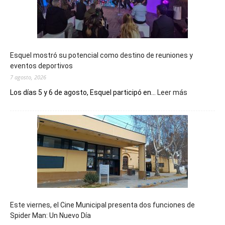
Esquel mostró su potencial como destino de reuniones y
eventos deportivos
7 agosto, 2026
:
Los días 5 y 6 de agosto, Esquel participó en...
Leer más
Esquel
mostró
su
potencial
como
destino
de
reuniones
y
eventos
Este viernes, el Cine Municipal presenta dos funciones de
deportivos
Spider Man: Un Nuevo Día