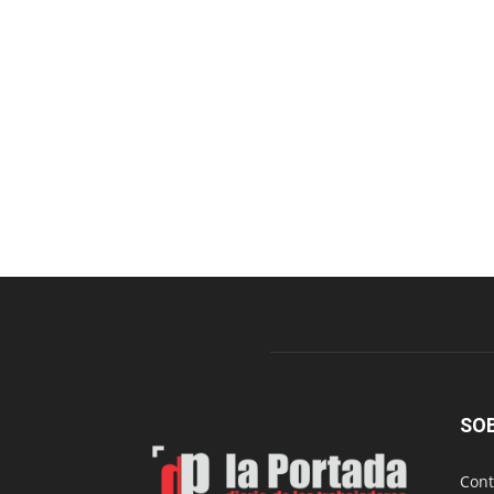
SO
Cont