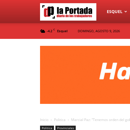
Diario
ESQUEL
C
-4.2
DOMINGO, AGOSTO 9, 2026
Esquel
La
Portada
Inicio
Politica
Marcial Paz: “Tenemos orden del gob
Politica
Provinciales