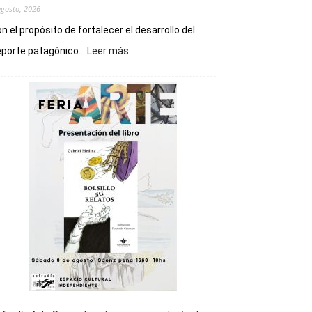
agosto, 2026
n el propósito de fortalecer el desarrollo del
:
porte patagónico...
Leer más
Chubut
será
sede
del
cierre
general
de
los
Juegos
Epade
2027