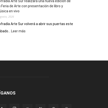
fradía Arte Sur realizará una nueva edición de
 Feria de Arte con presentación de libro y
sica en vivo
agosto, 2026
fradía Arte Sur volverá a abrir sus puertas este
:
bado...
Leer más
Cofradía
Arte
Sur
realizará
una
nueva
edición
de
su
Feria
de
Arte
ÍGANOS
con
presentación
de