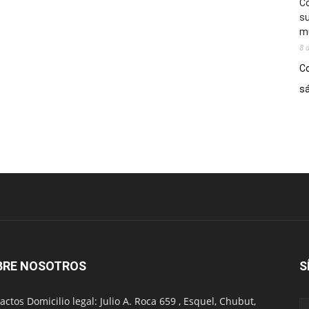
Co
su
mú
8 
Co
sá
BRE NOSOTROS
S
actos Domicilio legal: Julio A. Roca 659 , Esquel, Chubut,