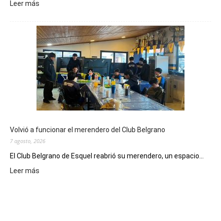
:
Leer más
Este
viernes,
el
Cine
Municipal
presenta
dos
funciones
de
Spider
Man:
Un
Volvió a funcionar el merendero del Club Belgrano
Nuevo
7 agosto, 2026
Día
El Club Belgrano de Esquel reabrió su merendero, un espacio...
:
Leer más
Volvió
a
funcionar
el