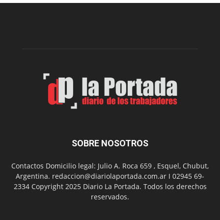
merendero
del
Club
Belgrano
SOBRE NOSOTROS
Contactos Domicilio legal: Julio A. Roca 659 , Esquel, Chubut,
Argentina. redaccion@diariolaportada.com.ar I 02945 69-
2334 Copyright 2025 Diario La Portada. Todos los derechos
reservados.