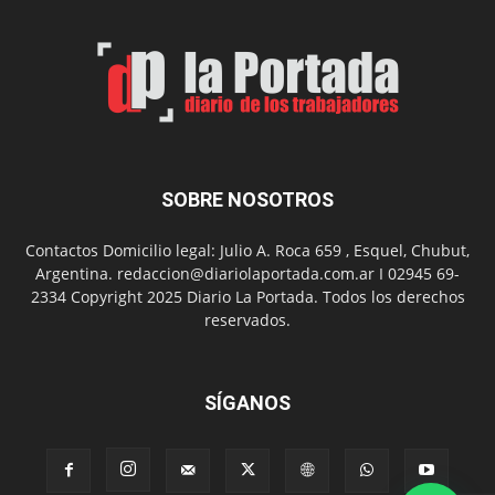
de
Arte
con
presentación
de
libro
y
música
SOBRE NOSOTROS
en
vivo
Contactos Domicilio legal: Julio A. Roca 659 , Esquel, Chubut,
Argentina. redaccion@diariolaportada.com.ar I 02945 69-
2334 Copyright 2025 Diario La Portada. Todos los derechos
reservados.
SÍGANOS