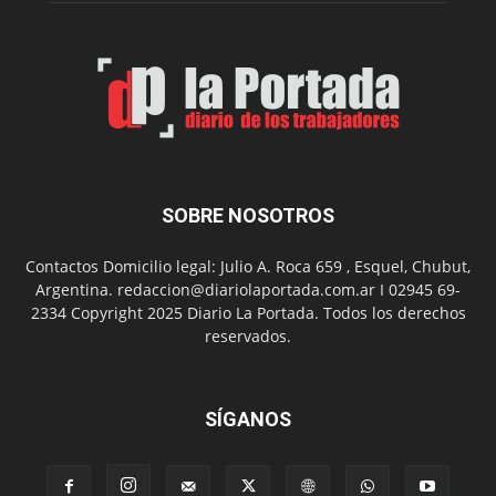
Municip
por
el
Día
del
Folclor
SOBRE NOSOTROS
Contactos Domicilio legal: Julio A. Roca 659 , Esquel, Chubut,
Argentina. redaccion@diariolaportada.com.ar I 02945 69-
2334 Copyright 2025 Diario La Portada. Todos los derechos
reservados.
SÍGANOS