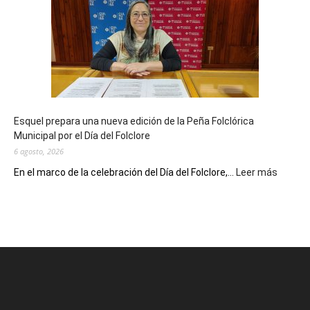
celebra
sus
90
años
con
un
Conversatorio
de
Esquel prepara una nueva edición de la Peña Folclórica
Escritores
Municipal por el Día del Folclore
Locales
6 agosto, 2026
:
En el marco de la celebración del Día del Folclore,...
Leer más
Esquel
prepar
una
nueva
edición
de
la
Peña
Folclór