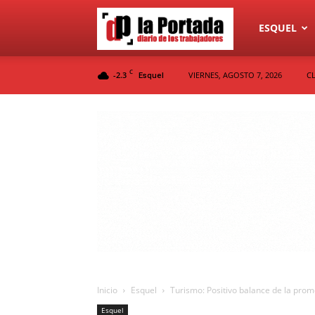
Diario
ESQUEL
C
-2.3
VIERNES, AGOSTO 7, 2026
C
Esquel
La
Portada
Inicio
Esquel
Turismo: Positivo balance de la prom
Esquel