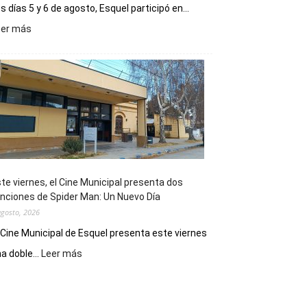
s días 5 y 6 de agosto, Esquel participó en...
:
eer más
Esquel
mostró
su
potencial
como
destino
de
reuniones
y
eventos
te viernes, el Cine Municipal presenta dos
deportivos
nciones de Spider Man: Un Nuevo Día
agosto, 2026
 Cine Municipal de Esquel presenta este viernes
:
a doble...
Leer más
Este
viernes,
el