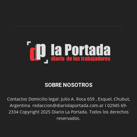
presenta
dos
funciones
de
Spider
Man:
Un
Nuevo
Día
SOBRE NOSOTROS
Contactos Domicilio legal: Julio A. Roca 659 , Esquel, Chubut,
Argentina. redaccion@diariolaportada.com.ar I 02945 69-
2334 Copyright 2025 Diario La Portada. Todos los derechos
reservados.