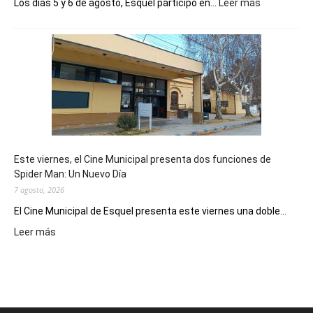
:
Los días 5 y 6 de agosto, Esquel participó en...
Leer más
Esquel
mostró
su
potencial
como
destino
de
reuniones
y
eventos
Este viernes, el Cine Municipal presenta dos funciones de
deportivos
Spider Man: Un Nuevo Día
7 agosto, 2026
El Cine Municipal de Esquel presenta este viernes una doble...
:
Leer más
Este
viernes,
el
Cine
Municipal