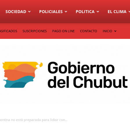
SOCIEDAD
POLICIALES
POLITICA
EL CLIMA
ASIFICADOS
SUSCRIPCIONES
PAGO ON LINE
CONTACTO
INICIO
ntina no está preparada para lidiar con...