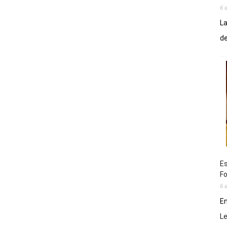
6 
La
de
Es
Fo
6 
En
L