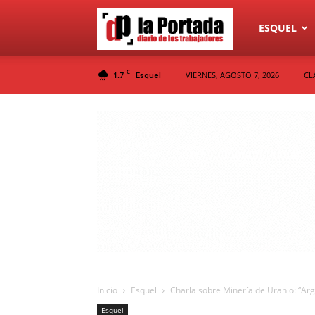
Diario
ESQUEL
C
1.7
VIERNES, AGOSTO 7, 2026
CL
Esquel
La
Portada
Inicio
Esquel
Charla sobre Minería de Uranio: “Arge
Esquel