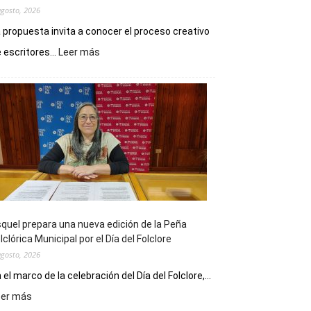
agosto, 2026
 propuesta invita a conocer el proceso creativo
:
 escritores...
Leer más
La
Biblioteca
Municipal
celebra
sus
90
años
con
un
Conversatorio
de
quel prepara una nueva edición de la Peña
Escritores
lclórica Municipal por el Día del Folclore
Locales
agosto, 2026
 el marco de la celebración del Día del Folclore,...
:
eer más
Esquel