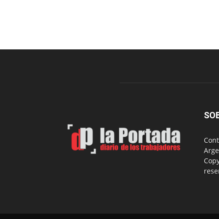
SO
Cont
Arge
Copy
rese