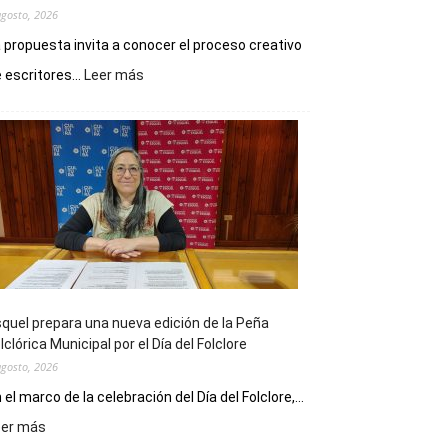
agosto, 2026
 propuesta invita a conocer el proceso creativo
:
 escritores...
Leer más
La
Biblioteca
Municipal
celebra
sus
90
años
con
un
Conversatorio
de
quel prepara una nueva edición de la Peña
Escritores
lclórica Municipal por el Día del Folclore
Locales
agosto, 2026
 el marco de la celebración del Día del Folclore,...
:
eer más
Esquel