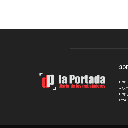
SO
Cont
Arge
Copy
rese