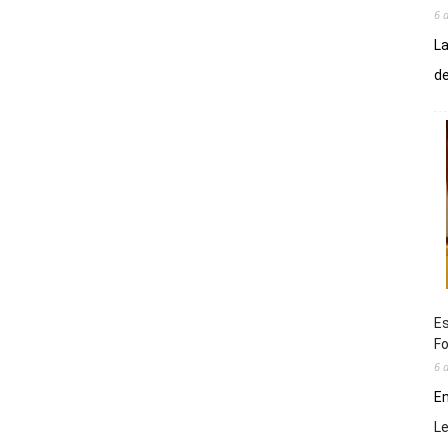
6 
La
de
Es
Fo
6 
En
L