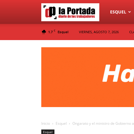
Diario
ESQUEL
C
1.7
VIERNES, AGOSTO 7, 2026
CL
Esquel
La
Portada
Inicio
Esquel
Ongarato y el ministro de Gobierno 
Esquel