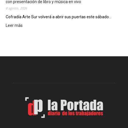
i
con presentación de libro y música en vivo
e
8 agosto, 2026
r
Cofradía Arte Sur volverá a abrir sus puertas este sábado...
r
Leer más
:
e
C
g
o
e
f
n
r
e
a
r
d
a
í
l
a
d
A
e
r
l
t
o
e
s
S
J
u
u
r
e
r
g
e
o