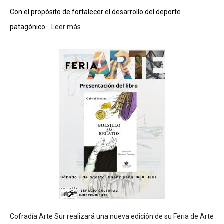
Con el propósito de fortalecer el desarrollo del deporte
patagónico...
Leer más
:
C
h
u
b
u
t
s
e
r
á
s
e
d
e
d
e
l
c
Cofradía Arte Sur realizará una nueva edición de su Feria de Arte