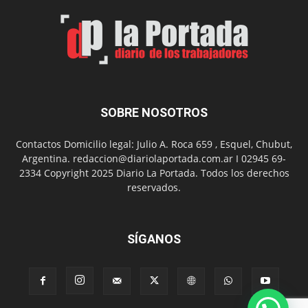
de
Arte
con
presentación
de
libro
y
música
SOBRE NOSOTROS
en
vivo
Contactos Domicilio legal: Julio A. Roca 659 , Esquel, Chubut,
Argentina. redaccion@diariolaportada.com.ar I 02945 69-
2334 Copyright 2025 Diario La Portada. Todos los derechos
reservados.
SÍGANOS