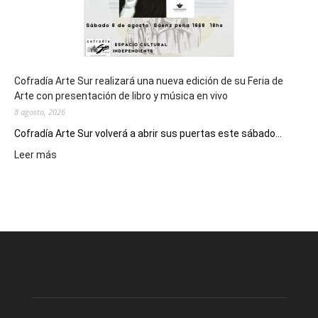
Cofradía Arte Sur realizará una nueva edición de su Feria de
Arte con presentación de libro y música en vivo
8 agosto, 2026
Cofradía Arte Sur volverá a abrir sus puertas este sábado...
:
Leer más
Cofradía
Arte
Sur
realizará
una
nueva
edición
de
su
Feria