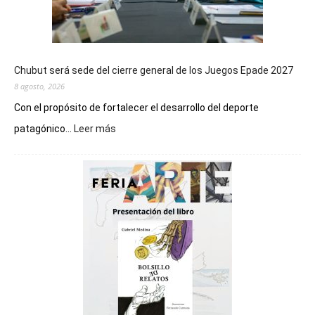
Chubut será sede del cierre general de los Juegos Epade 2027
8 agosto, 2026
Con el propósito de fortalecer el desarrollo del deporte
:
patagónico...
Leer más
Chubut
será
sede
del
cierre
general
de
los
Juegos
Epade
2027