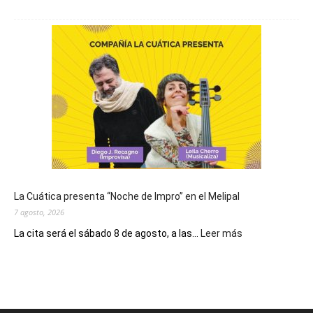
Hoy
se
conmemora
el
Día
de
San
Cayetano,
patrono
del
pan
y
del
La Cuática presenta “Noche de Impro” en el Melipal
trabajo
7 agosto, 2026
:
La cita será el sábado 8 de agosto, a las...
Leer más
La
Cuática
presenta
“Noche
de