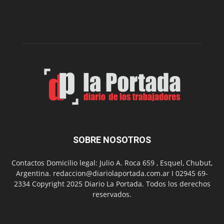
Impro”
en
el
Melipal
SOBRE NOSOTROS
Contactos Domicilio legal: Julio A. Roca 659 , Esquel, Chubut,
Argentina. redaccion@diariolaportada.com.ar I 02945 69-
2334 Copyright 2025 Diario La Portada. Todos los derechos
reservados.