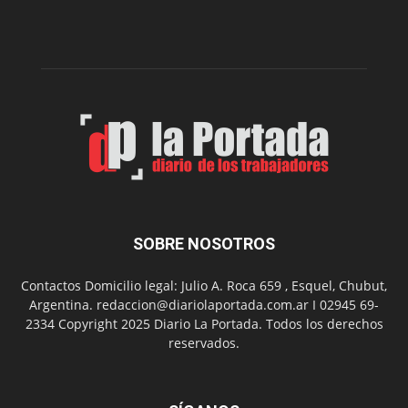
dos
funciones
de
Spider
Man:
Un
Nuevo
Día
SOBRE NOSOTROS
Contactos Domicilio legal: Julio A. Roca 659 , Esquel, Chubut,
Argentina. redaccion@diariolaportada.com.ar I 02945 69-
2334 Copyright 2025 Diario La Portada. Todos los derechos
reservados.