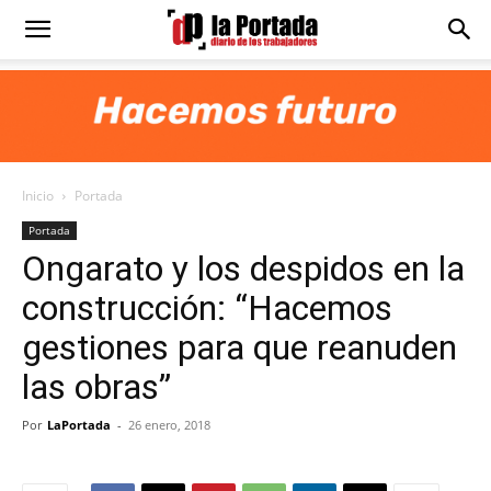
Diario
La
Inicio
Portada
Portada
Portada
Ongarato y los despidos en la
construcción: “Hacemos
gestiones para que reanuden
las obras”
Por
LaPortada
-
26 enero, 2018