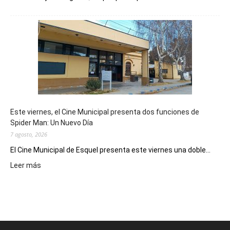
Esquel
mostró
su
potencial
como
destino
de
reuniones
y
eventos
Este viernes, el Cine Municipal presenta dos funciones de
deportivos
Spider Man: Un Nuevo Día
7 agosto, 2026
El Cine Municipal de Esquel presenta este viernes una doble...
:
Leer más
Este
viernes,
el
Cine
Municipal
presenta