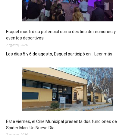
Esquel mostró su potencial como destino de reuniones y
eventos deportivos
7 agosto, 2026
:
Los días 5 y 6 de agosto, Esquel participó en...
Leer más
Esquel
mostró
su
potencial
como
destino
de
reuniones
y
eventos
Este viernes, el Cine Municipal presenta dos funciones de
deportivos
Spider Man: Un Nuevo Día
7 agosto, 2026