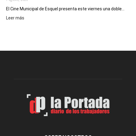
El Cine Municipal de Esquel presenta este viernes una doble...
:
Leer más
Este
viernes,
el
Cine
Municipal
presenta
dos
funciones
de
Spider
Man:
Un
Nuevo
Día