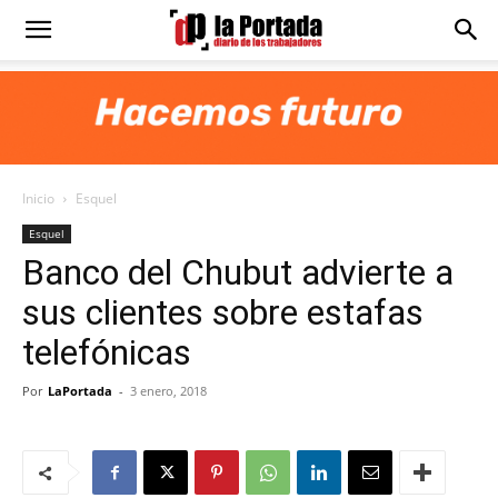
Diario
La
Inicio
Esquel
Portada
Esquel
Banco del Chubut advierte a
sus clientes sobre estafas
telefónicas
Por
LaPortada
-
3 enero, 2018