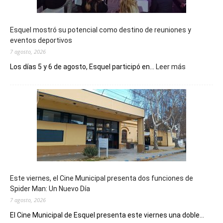
Esquel mostró su potencial como destino de reuniones y
eventos deportivos
7 agosto, 2026
:
Los días 5 y 6 de agosto, Esquel participó en...
Leer más
Esquel
mostró
su
potencial
como
destino
de
reuniones
y
eventos
Este viernes, el Cine Municipal presenta dos funciones de
deportivos
Spider Man: Un Nuevo Día
7 agosto, 2026
El Cine Municipal de Esquel presenta este viernes una doble...