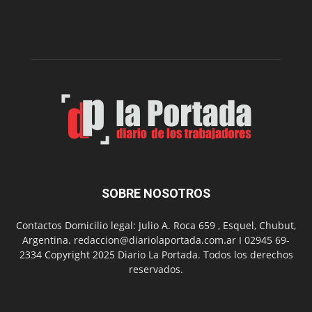
presenta
dos
funciones
de
Spider
Man:
Un
Nuevo
Día
SOBRE NOSOTROS
Contactos Domicilio legal: Julio A. Roca 659 , Esquel, Chubut,
Argentina. redaccion@diariolaportada.com.ar I 02945 69-
2334 Copyright 2025 Diario La Portada. Todos los derechos
reservados.