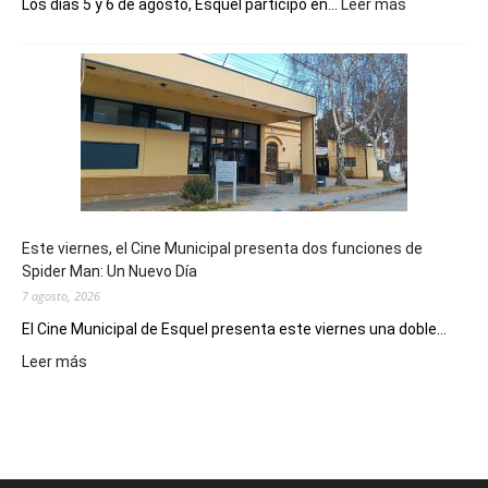
:
Los días 5 y 6 de agosto, Esquel participó en...
Leer más
Esquel
mostró
su
potencial
como
destino
de
reuniones
y
eventos
Este viernes, el Cine Municipal presenta dos funciones de
deportivos
Spider Man: Un Nuevo Día
7 agosto, 2026
El Cine Municipal de Esquel presenta este viernes una doble...
:
Leer más
Este
viernes,
el
Cine
Municipal