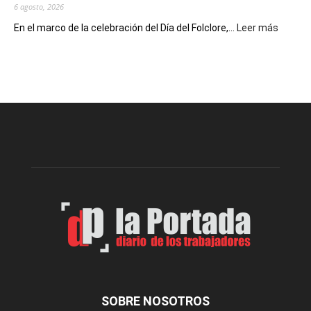
6 agosto, 2026
:
En el marco de la celebración del Día del Folclore,...
Leer más
Esquel
prepar
una
nueva
edición
de
la
Peña
Folclór
Municip
por
el
Día
del
Folclor
SOBRE NOSOTROS