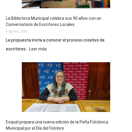
La Biblioteca Municipal celebra sus 90 años con un
Conversatorio de Escritores Locales
6 agosto, 2026
La propuesta invita a conocer el proceso creativo de
:
escritores...
Leer más
La
Biblioteca
Municipal
celebra
sus
90
años
con
un
Conversatorio
de
Esquel prepara una nueva edición de la Peña Folclórica
Escritores
Municipal por el Día del Folclore
Locales