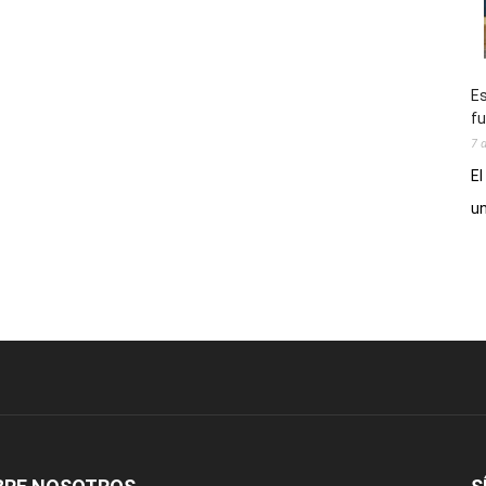
Es
fu
7 
El
un