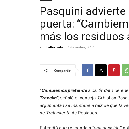
Pasquini advierte 
puerta: “Cambiemo
más los residuos a
Por
LaPortada
-
6 diciembre, 2017
Compartir
“
Cambiemos pretende
a partir del 1 de en
Trevelin”,
señaló el concejal Crhistian Pasqu
argumentan se mantiene a raíz de que la ve
de Tratamiento
de Residuos
.
Entendió que responde a
“una decisión”
pol