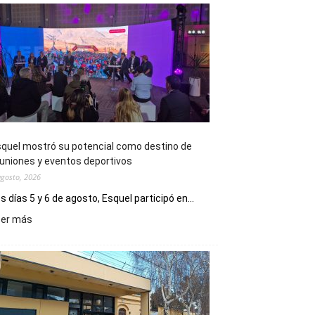
quel mostró su potencial como destino de
uniones y eventos deportivos
agosto, 2026
s días 5 y 6 de agosto, Esquel participó en...
:
eer más
Esquel
mostró
su
potencial
como
destino