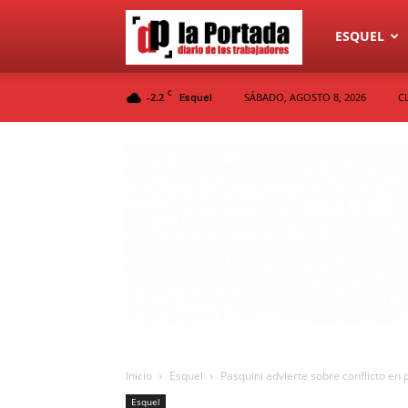
Diario
ESQUEL
C
-2.2
SÁBADO, AGOSTO 8, 2026
C
Esquel
La
Portada
Inicio
Esquel
Pasquini advierte sobre conflicto en
Esquel