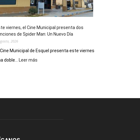
de
reuniones
y
eventos
te viernes, el Cine Municipal presenta dos
deportivos
nciones de Spider Man: Un Nuevo Día
agosto, 2026
 Cine Municipal de Esquel presenta este viernes
:
a doble...
Leer más
Este
viernes,
el
Cine
Municipal
presenta
dos
funciones
de
Spider
Man:
Un