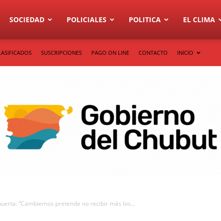
SOCIEDAD
POLICIALES
POLITICA
EL CLIMA
LASIFICADOS
SUSCRIPCIONES
PAGO ON LINE
CONTACTO
INICIO
 puerta: “Cambiemos pretende no recibir más los...