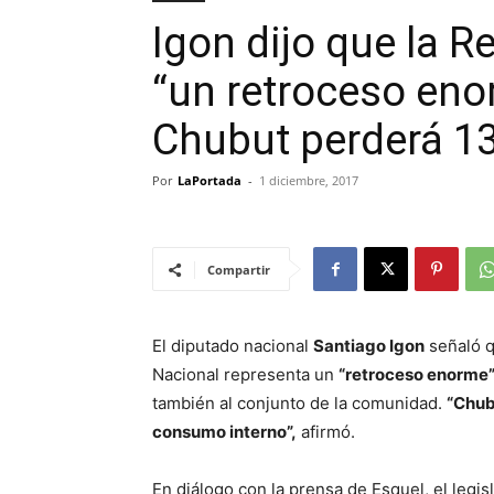
Igon dijo que la R
“un retroceso eno
Chubut perderá 1
Por
LaPortada
-
1 diciembre, 2017
Compartir
El diputado nacional
Santiago Igon
señaló q
Nacional representa un
“retroceso enorme
también al conjunto de la comunidad.
“Chub
consumo interno”,
afirmó.
En diálogo con la prensa de Esquel, el legisl