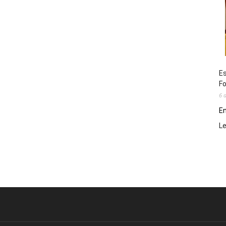
Es
Fo
6 
En
L