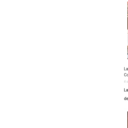
La
Co
6 
La
de