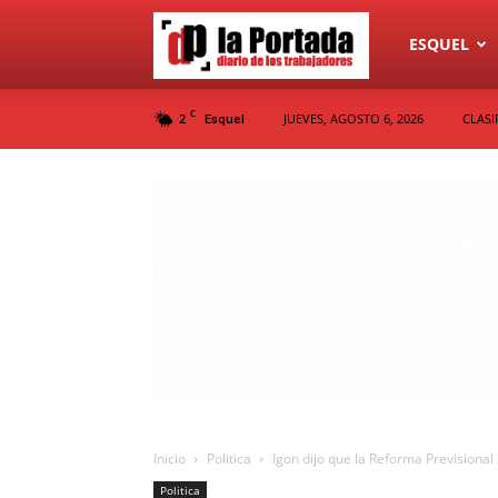
Diario
ESQUEL
C
2
JUEVES, AGOSTO 6, 2026
CLASI
Esquel
La
Portada
Inicio
Politica
Igon dijo que la Reforma Previsional 
Politica