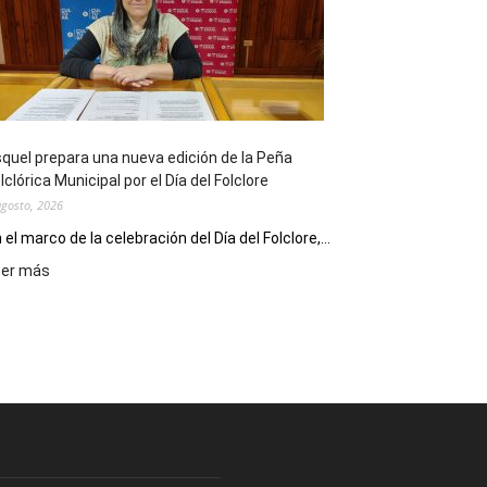
sus
90
años
con
un
Conversatorio
de
quel prepara una nueva edición de la Peña
Escritores
lclórica Municipal por el Día del Folclore
Locales
agosto, 2026
 el marco de la celebración del Día del Folclore,...
:
eer más
Esquel
prepara
una
nueva
edición
de
la
Peña
Folclórica