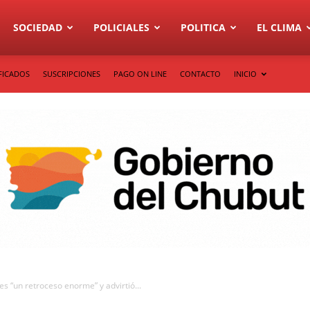
SOCIEDAD
POLICIALES
POLITICA
EL CLIMA
FICADOS
SUSCRIPCIONES
PAGO ON LINE
CONTACTO
INICIO
es “un retroceso enorme” y advirtió...