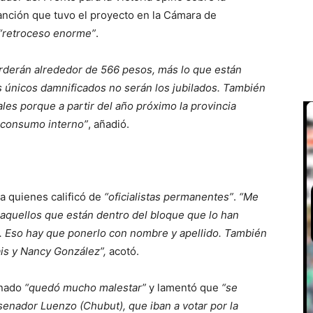
anción que tuvo el proyecto en la Cámara de
“retroceso enorme”
.
rderán alrededor de 566 pesos, más lo que están
s únicos damnificados no serán los jubilados. También
les porque a partir del año próximo la provincia
 consumo interno”
, añadió.
a quienes calificó de
“oficialistas permanentes”
.
“Me
 aquellos que están dentro del bloque que lo han
s. Eso hay que ponerlo con nombre y apellido. También
ais y Nancy González”,
acotó.
enado
“quedó mucho malestar”
y lamentó que
“se
 senador Luenzo (Chubut), que iban a votar por la