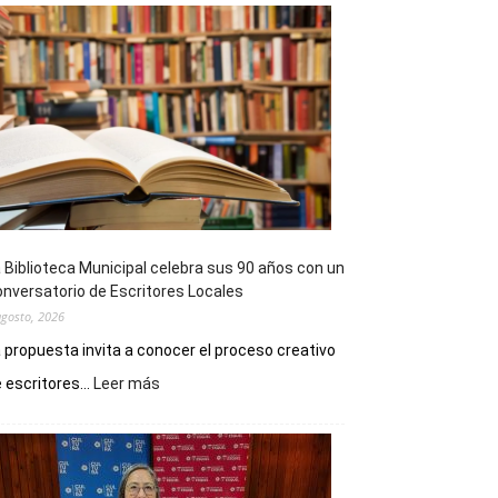
 Biblioteca Municipal celebra sus 90 años con un
nversatorio de Escritores Locales
agosto, 2026
 propuesta invita a conocer el proceso creativo
:
 escritores...
Leer más
La
Biblioteca
Municipal
celebra