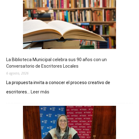
La Biblioteca Municipal celebra sus 90 años con un
Conversatorio de Escritores Locales
6 agosto, 2026
La propuesta invita a conocer el proceso creativo de
:
escritores...
Leer más
La
Biblioteca
Municipal
celebra
sus
90
años