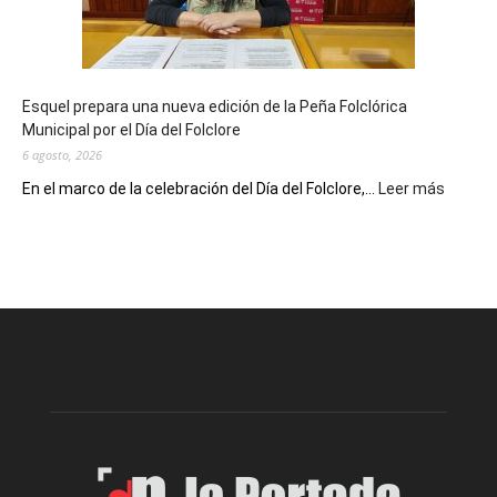
con
un
Conversatorio
de
Esquel prepara una nueva edición de la Peña Folclórica
Escritores
Municipal por el Día del Folclore
Locales
6 agosto, 2026
:
En el marco de la celebración del Día del Folclore,...
Leer más
Esquel
prepar
una
nueva
edición
de
la
Peña
Folclór
Municip
por
el
Día