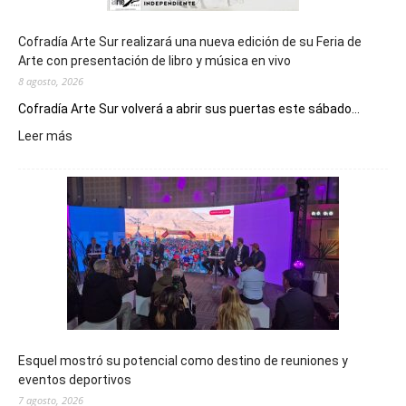
Cofradía Arte Sur realizará una nueva edición de su Feria de
Arte con presentación de libro y música en vivo
8 agosto, 2026
Cofradía Arte Sur volverá a abrir sus puertas este sábado...
:
Leer más
Cofradía
Arte
Sur
realizará
una
nueva
edición
de
su
Feria
de
Esquel mostró su potencial como destino de reuniones y
Arte
eventos deportivos
con
7 agosto, 2026
presentación