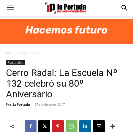
Diario
La
Inicio
Regionales
Portada
Regionales
Cerro Radal: La Escuela Nº
132 celebró su 80º
Aniversario
Por
LaPortada
-
27 noviembre, 2017