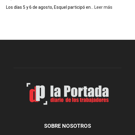
de
:
Los días 5 y 6 de agosto, Esquel participó en...
Leer más
libro
Esquel
y
mostró
música
su
en
potencial
vivo
como
destino
de
reuniones
y
eventos
deportivos
SOBRE NOSOTROS