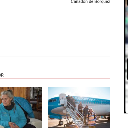
Cañadón de Bórquez
OR