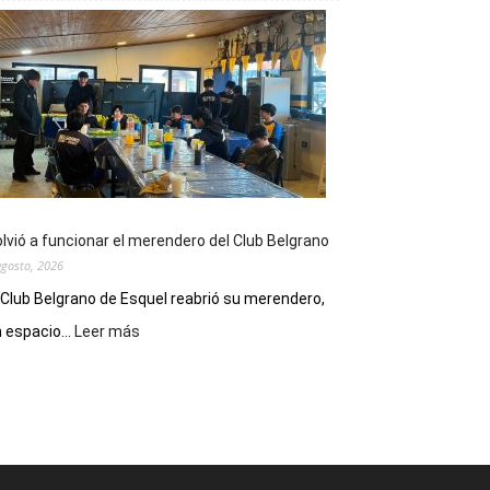
viernes,
el
Cine
Municipal
presenta
dos
funciones
de
Spider
Man:
Un
lvió a funcionar el merendero del Club Belgrano
Nuevo
agosto, 2026
Día
 Club Belgrano de Esquel reabrió su merendero,
:
 espacio...
Leer más
Volvió
a
funcionar
el
merendero
del