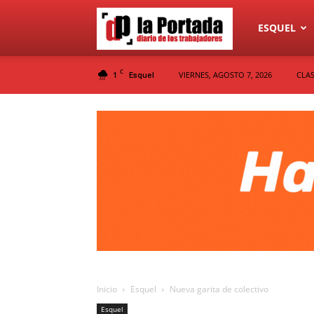
Diario
ESQUEL
C
1
VIERNES, AGOSTO 7, 2026
CLAS
Esquel
La
Portada
Inicio
Esquel
Nueva garita de colectivo
Esquel