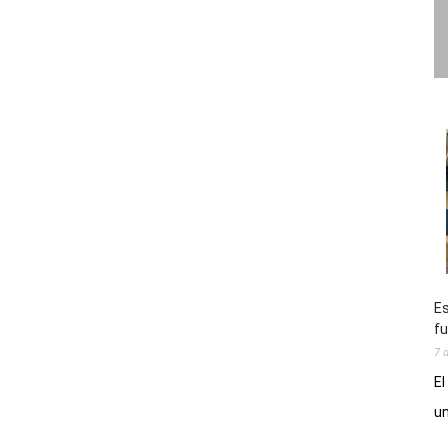
Es
fu
7 
El
un