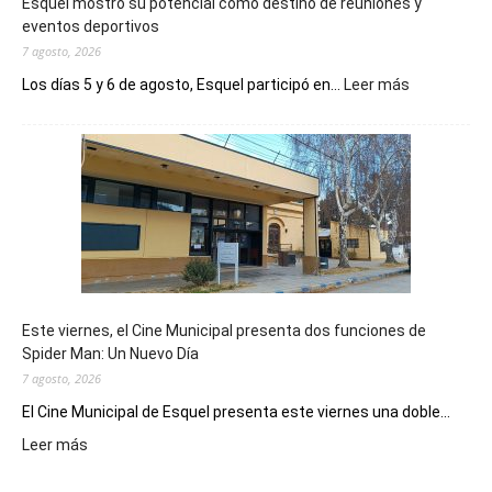
Esquel mostró su potencial como destino de reuniones y
eventos deportivos
7 agosto, 2026
:
Los días 5 y 6 de agosto, Esquel participó en...
Leer más
Esquel
mostró
su
potencial
como
destino
de
reuniones
y
eventos
Este viernes, el Cine Municipal presenta dos funciones de
deportivos
Spider Man: Un Nuevo Día
7 agosto, 2026
El Cine Municipal de Esquel presenta este viernes una doble...
:
Leer más
Este
viernes,