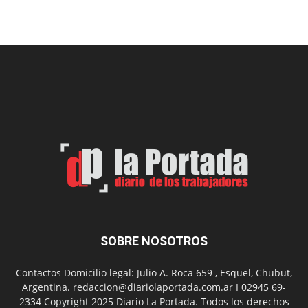
el
Cine
Municipal
presenta
dos
funciones
de
Spider
Man:
Un
Nuevo
Día
SOBRE NOSOTROS
Contactos Domicilio legal: Julio A. Roca 659 , Esquel, Chubut,
Argentina. redaccion@diariolaportada.com.ar I 02945 69-
2334 Copyright 2025 Diario La Portada. Todos los derechos