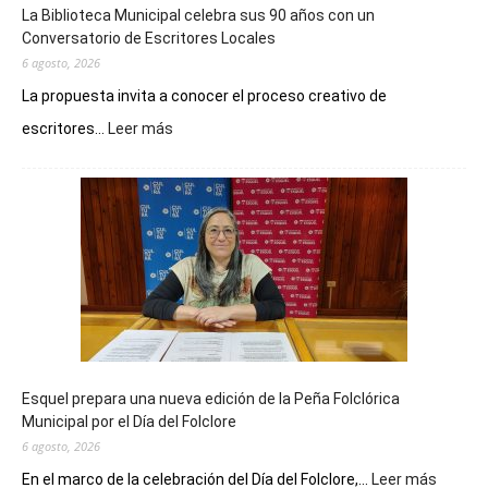
La Biblioteca Municipal celebra sus 90 años con un
Conversatorio de Escritores Locales
6 agosto, 2026
La propuesta invita a conocer el proceso creativo de
:
escritores...
Leer más
La
Biblioteca
Municipal
celebra
sus
90
años
con
un
Conversatorio
de
Esquel prepara una nueva edición de la Peña Folclórica
Escritores
Municipal por el Día del Folclore
Locales
6 agosto, 2026
:
En el marco de la celebración del Día del Folclore,...
Leer más