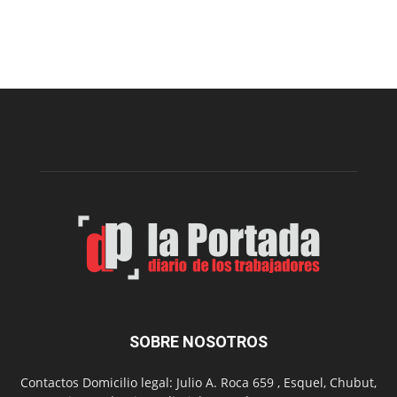
Esquel
prepar
una
nueva
edición
de
la
Peña
Folclór
Municip
por
el
Día
del
Folclor
SOBRE NOSOTROS
Contactos Domicilio legal: Julio A. Roca 659 , Esquel, Chubut,