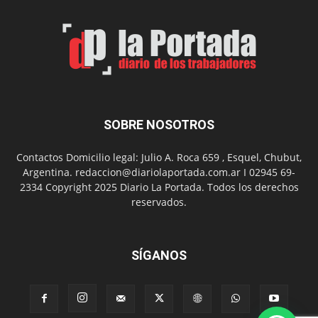
por
el
Día
del
Folclor
SOBRE NOSOTROS
Contactos Domicilio legal: Julio A. Roca 659 , Esquel, Chubut,
Argentina. redaccion@diariolaportada.com.ar I 02945 69-
2334 Copyright 2025 Diario La Portada. Todos los derechos
reservados.
SÍGANOS