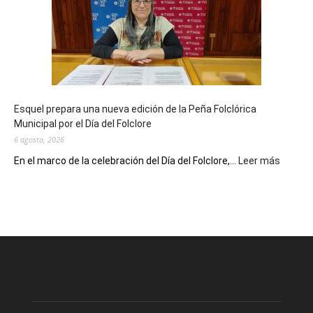
sus
90
años
con
un
Conversatorio
de
Esquel prepara una nueva edición de la Peña Folclórica
Escritores
Municipal por el Día del Folclore
Locales
6 agosto, 2026
:
En el marco de la celebración del Día del Folclore,...
Leer más
Esquel
prepar
una
nueva
edición
de
la
Peña
Folclór
Municip