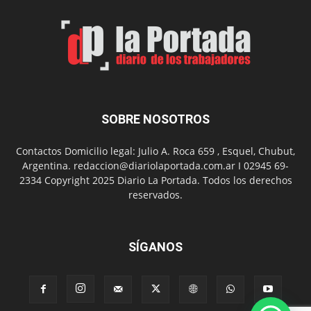
por
el
Día
del
Folclor
SOBRE NOSOTROS
Contactos Domicilio legal: Julio A. Roca 659 , Esquel, Chubut,
Argentina. redaccion@diariolaportada.com.ar I 02945 69-
2334 Copyright 2025 Diario La Portada. Todos los derechos
reservados.
SÍGANOS