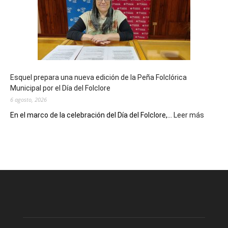
sus
90
años
con
un
Conversatorio
de
Esquel prepara una nueva edición de la Peña Folclórica
Escritores
Municipal por el Día del Folclore
Locales
6 agosto, 2026
:
En el marco de la celebración del Día del Folclore,...
Leer más
Esquel
prepar
una
nueva
edición
de
la
Peña
Folclór
Municip