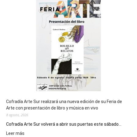
sede
del
cierre
general
de
los
Juegos
Epade
2027
Cofradía Arte Sur realizará una nueva edición de su Feria de
Arte con presentación de libro y música en vivo
8 agosto, 2026
Cofradía Arte Sur volverá a abrir sus puertas este sábado...
:
Leer más