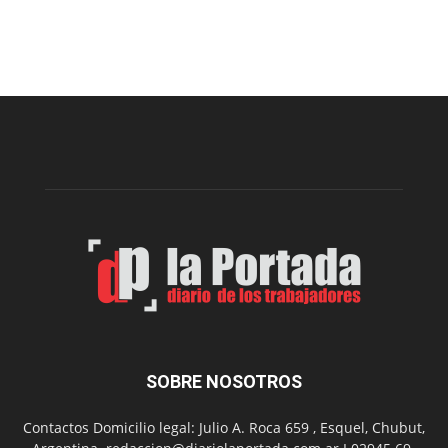
Cofradía
Arte
Sur
realizará
una
nueva
edición
de
su
Feria
de
Arte
con
presentación
de
libro
y
música
SOBRE NOSOTROS
en
vivo
Contactos Domicilio legal: Julio A. Roca 659 , Esquel, Chubut,